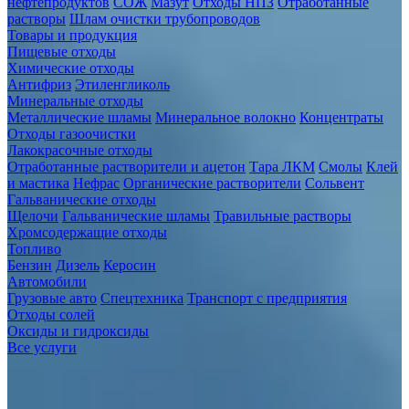
нефтепродуктов
СОЖ
Мазут
Отходы НПЗ
Отработанные
растворы
Шлам очистки трубопроводов
Товары и продукция
Пищевые отходы
Химические отходы
Антифриз
Этиленгликоль
Минеральные отходы
Металлические шламы
Минеральное волокно
Концентраты
Отходы газоочистки
Лакокрасочные отходы
Отработанные растворители и ацетон
Тара ЛКМ
Смолы
Клей
и мастика
Нефрас
Органические растворители
Сольвент
Гальванические отходы
Щелочи
Гальванические шламы
Травильные растворы
Хромсодержащие отходы
Топливо
Бензин
Дизель
Керосин
Автомобили
Грузовые авто
Спецтехника
Транспорт с предприятия
Отходы солей
Оксиды и гидроксиды
Все услуги