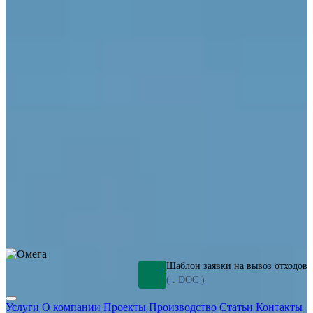
ОПО
Демонтаж и ликвидация промышленных объектов
Переработка шламов
Промышленное оборудование
Силикагель
Сорбенты
Химическое оборудование
Металлургическое оборудование
Кизельгур
Олигомеры
Утилизация битума
Очистка сточных вод от нефтепродуктов
Грунт и песок, загрязненные нефтепродуктами
Откачка
нефтепродуктов
СОЖ
Мазут
Отходы НПЗ
Отработанные
растворы
Шлам очистки трубопроводов
Пищевые отходы
Антифриз
Этиленгликоль
Металлические шламы
Минеральное волокно
Концентраты
Отходы газоочистки
Отработанные растворители и ацетон
Тара ЛКМ
Смолы
Клей
и мастика
Нефрас
Органические растворители
Сольвент
Щелочи
Гальванические шламы
Травильные растворы
Хромсодержащие отходы
Бензин
Дизель
Керосин
Грузовые авто
Спецтехника
Транспорт с предприятия
Оксиды и гидроксиды
Все услуги
Шаблон заявки на вывоз отходов
( . DOC )
Услуги
О компании
Проекты
Производство
Статьи
Контакты