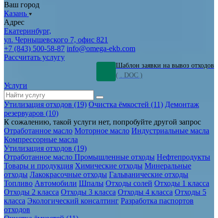
Ваш город
Казань
Адрес
Екатеринбург,
ул. Чернышевского 7, офис 821
+7 (843) 500-58-87
info@omega-ekb.com
Рассчитать услугу
Шаблон заявки на вывоз отходов
( . DOC )
Услуги
Утилизация отходов (19)
Очистка ёмкостей (11)
Демонтаж
резервуаров (10)
К сожалению, такой услуги нет, попробуйте другой запрос
Отработанное масло
Моторное масло
Индустриальные масла
Компрессорные масла
Утилизация отходов (19)
Отработанное масло
Промышленные отходы
Нефтепродукты
Товары и продукция
Химические отходы
Минеральные
отходы
Лакокрасочные отходы
Гальванические отходы
Топливо
Автомобили
Шпалы
Отходы солей
Отходы 1 класса
Отходы 2 класса
Отходы 3 класса
Отходы 4 класса
Отходы 5
класса
Экологический консалтинг
Разработка паспортов
отходов