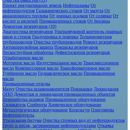
Очистка ёмкостей (11)
Проект рекультивации земель
Нефтешламы
От
нефтепродуктов
Гальванических стоков
От мазута
От
авиационного топлива
От донных осадков
От солярки
От
кислот и щелочей
Промышленных стоков
От бензина
Демонтаж резервуаров (10)
Диагностика резервуаров
Ультразвуковой контроль сварных
швов и стенок
Градуировка и поверка
Толщинометрия
трубопроводов
Очистка трубопроводов
Ремонт резервуаров
Антикоррозийная защита
Покраска резервуаров
Пескоструйная обработка
Дефектоскопия резервуаров
Отработанное масло
Моторное масло
Индустриальное масло
Трансмиссионное
масло
Компрессорное масло
Трансформаторное масло
Турбинное масло
Гидравлическое масло
Промышленное
масло
Промышленные отходы
Мазут
Очистка шламонакопителя
Покрышки
Ликвидация
ОПО
Демонтаж и ликвидация промышленных объектов
Переработка шламов
Промышленное оборудование
Силикагель
Сорбенты
Химическое оборудование
Металлургическое оборудование
Кизельгур
Олигомеры
Нефтепродукты
Утилизация битума
Очистка сточных вод от нефтепродуктов
Грунт и песок, загрязненные нефтепродуктами
Откачка