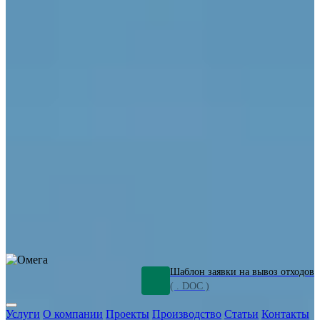
ОПО
Демонтаж и ликвидация промышленных объектов
Переработка шламов
Промышленное оборудование
Силикагель
Сорбенты
Химическое оборудование
Металлургическое оборудование
Кизельгур
Олигомеры
Утилизация битума
Очистка сточных вод от нефтепродуктов
Грунт и песок, загрязненные нефтепродуктами
Откачка
нефтепродуктов
СОЖ
Мазут
Отходы НПЗ
Отработанные
растворы
Шлам очистки трубопроводов
Пищевые отходы
Антифриз
Этиленгликоль
Металлические шламы
Минеральное волокно
Концентраты
Отходы газоочистки
Отработанные растворители и ацетон
Тара ЛКМ
Смолы
Клей
и мастика
Нефрас
Органические растворители
Сольвент
Щелочи
Гальванические шламы
Травильные растворы
Хромсодержащие отходы
Бензин
Дизель
Керосин
Грузовые авто
Спецтехника
Транспорт с предприятия
Оксиды и гидроксиды
Все услуги
Шаблон заявки на вывоз отходов
( . DOC )
Услуги
О компании
Проекты
Производство
Статьи
Контакты