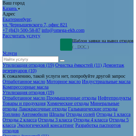
Ваш город
Казань
Адрес
Екатеринбург,
ул. Чернышевского 7, офис 821
+7 (843) 500-58-87
info@omega-ekb.com
Рассчитать услугу
Шаблон заявки на вывоз отходов
( . DOC )
Услуги
Утилизация отходов (19)
Очистка ёмкостей (11)
Демонтаж
резервуаров (10)
К сожалению, такой услуги нет, попробуйте другой запрос
Отработанное масло
Моторное масло
Индустриальные масла
Компрессорные масла
Утилизация отходов (19)
Отработанное масло
Промышленные отходы
Нефтепродукты
Товары и продукция
Химические отходы
Минеральные
отходы
Лакокрасочные отходы
Гальванические отходы
Топливо
Автомобили
Шпалы
Отходы солей
Отходы 1 класса
Отходы 2 класса
Отходы 3 класса
Отходы 4 класса
Отходы 5
класса
Экологический консалтинг
Разработка паспортов
отходов