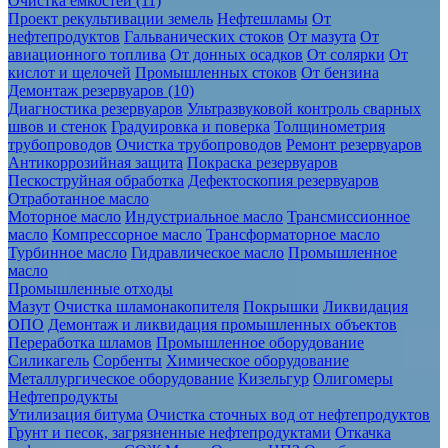
Очистка ёмкостей (11)
Проект рекультивации земель
Нефтешламы
От
нефтепродуктов
Гальванических стоков
От мазута
От
авиационного топлива
От донных осадков
От солярки
От
кислот и щелочей
Промышленных стоков
От бензина
Демонтаж резервуаров (10)
Диагностика резервуаров
Ультразвуковой контроль сварных
швов и стенок
Градуировка и поверка
Толщинометрия
трубопроводов
Очистка трубопроводов
Ремонт резервуаров
Антикоррозийная защита
Покраска резервуаров
Пескоструйная обработка
Дефектоскопия резервуаров
Отработанное масло
Моторное масло
Индустриальное масло
Трансмиссионное
масло
Компрессорное масло
Трансформаторное масло
Турбинное масло
Гидравлическое масло
Промышленное
масло
Промышленные отходы
Мазут
Очистка шламонакопителя
Покрышки
Ликвидация
ОПО
Демонтаж и ликвидация промышленных объектов
Переработка шламов
Промышленное оборудование
Силикагель
Сорбенты
Химическое оборудование
Металлургическое оборудование
Кизельгур
Олигомеры
Нефтепродукты
Утилизация битума
Очистка сточных вод от нефтепродуктов
Грунт и песок, загрязненные нефтепродуктами
Откачка