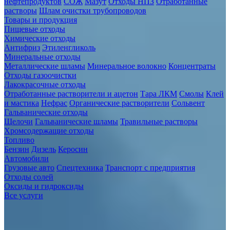
нефтепродуктов
СОЖ
Мазут
Отходы НПЗ
Отработанные
растворы
Шлам очистки трубопроводов
Товары и продукция
Пищевые отходы
Химические отходы
Антифриз
Этиленгликоль
Минеральные отходы
Металлические шламы
Минеральное волокно
Концентраты
Отходы газоочистки
Лакокрасочные отходы
Отработанные растворители и ацетон
Тара ЛКМ
Смолы
Клей
и мастика
Нефрас
Органические растворители
Сольвент
Гальванические отходы
Щелочи
Гальванические шламы
Травильные растворы
Хромсодержащие отходы
Топливо
Бензин
Дизель
Керосин
Автомобили
Грузовые авто
Спецтехника
Транспорт с предприятия
Отходы солей
Оксиды и гидроксиды
Все услуги