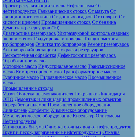
Очистка ёмкостей (11)
Проект рекультивации земель
Нефтешламы
От
нефтепродуктов
Гальванических стоков
От мазута
От
авиационного топлива
От донных осадков
От солярки
От
кислот и щелочей
Промышленных стоков
От бензина
Демонтаж резервуаров (10)
Диагностика резервуаров
Ультразвуковой контроль сварных
швов и стенок
Градуировка и поверка
Толщинометрия
трубопроводов
Очистка трубопроводов
Ремонт резервуаров
Антикоррозийная защита
Покраска резервуаров
Пескоструйная обработка
Дефектоскопия резервуаров
Отработанное масло
Моторное масло
Индустриальное масло
Трансмиссионное
масло
Компрессорное масло
Трансформаторное масло
Турбинное масло
Гидравлическое масло
Промышленное
масло
Промышленные отходы
Мазут
Очистка шламонакопителя
Покрышки
Ликвидация
ОПО
Демонтаж и ликвидация промышленных объектов
Переработка шламов
Промышленное оборудование
Силикагель
Сорбенты
Химическое оборудование
Металлургическое оборудование
Кизельгур
Олигомеры
Нефтепродукты
Утилизация битума
Очистка сточных вод от нефтепродуктов
Грунт и песок, загрязненные нефтепродуктами
Откачка