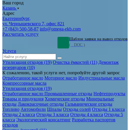
Ваш город
Казань
Адрес
Екатеринбург,
ул. Чернышевского 7, офис 821
+7 (843) 500-58-87
info@omega-ekb.com
Рассчитать услугу
Шаблон заявки на вывоз отходов
( . DOC )
Услуги
Утилизация отходов (19)
Очистка ёмкостей (11)
Демонтаж
резервуаров (10)
К сожалению, такой услуги нет, попробуйте другой запрос
Отработанное масло
Моторное масло
Индустриальные масла
Компрессорные масла
Утилизация отходов (19)
Отработанное масло
Промышленные отходы
Нефтепродукты
Товары и продукция
Химические отходы
Минеральные
отходы
Лакокрасочные отходы
Гальванические отходы
Топливо
Автомобили
Шпалы
Отходы солей
Отходы 1 класса
Отходы 2 класса
Отходы 3 класса
Отходы 4 класса
Отходы 5
класса
Экологический консалтинг
Разработка паспортов
отходов