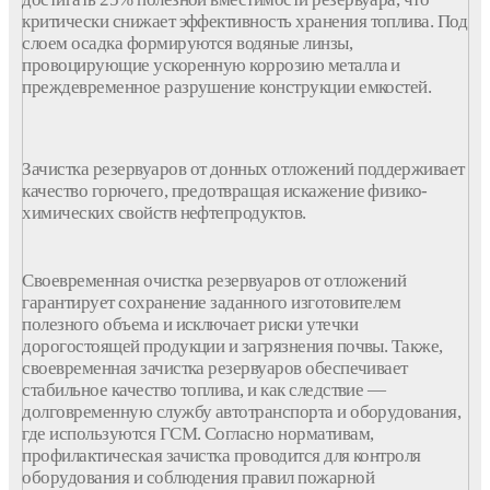
критически снижает эффективность
хранения
топлива
. Под
слоем осадка формируются водяные линзы,
провоцирующие ускоренную коррозию металла и
преждевременное разрушение конструкции
емкостей
.
Зачистка
резервуаров
от
донных
отложений
поддерживает
качество
горючего, предотвращая искажение физико-
химических свойств
нефтепродуктов
.
Своевременная
очистка
резервуаров
от
отложений
гарантирует сохранение заданного изготовителем
полезного объема и исключает риски утечки
дорогостоящей продукции и загрязнения почвы. Также,
своевременная зачистка резервуаров обеспечивает
стабильное качество топлива, и как следствие —
долговременную службу автотранспорта и оборудования,
где используются ГСМ. Согласно нормативам,
профилактическая зачистка проводится для контроля
оборудования и соблюдения правил пожарной