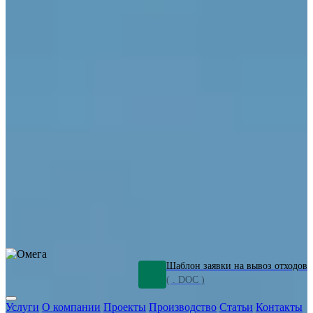
ОПО
Демонтаж и ликвидация промышленных объектов
Переработка шламов
Промышленное оборудование
Силикагель
Сорбенты
Химическое оборудование
Металлургическое оборудование
Кизельгур
Олигомеры
Утилизация битума
Очистка сточных вод от нефтепродуктов
Грунт и песок, загрязненные нефтепродуктами
Откачка
нефтепродуктов
СОЖ
Мазут
Отходы НПЗ
Отработанные
растворы
Шлам очистки трубопроводов
Пищевые отходы
Антифриз
Этиленгликоль
Металлические шламы
Минеральное волокно
Концентраты
Отходы газоочистки
Отработанные растворители и ацетон
Тара ЛКМ
Смолы
Клей
и мастика
Нефрас
Органические растворители
Сольвент
Щелочи
Гальванические шламы
Травильные растворы
Хромсодержащие отходы
Бензин
Дизель
Керосин
Грузовые авто
Спецтехника
Транспорт с предприятия
Оксиды и гидроксиды
Все услуги
Шаблон заявки на вывоз отходов
( . DOC )
Услуги
О компании
Проекты
Производство
Статьи
Контакты