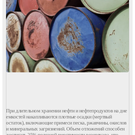
При длительном
хранении
нефти
и
нефтепродуктов
на дне
емкостей
накапливаются плотные
осадки (мертвый
остаток)
, включающие примеси песка,
ржавчины
, окислов
и минеральных
загрязнений
. Объем
отложений
способен
достигать 25% полезной вместимости
резервуара
, что