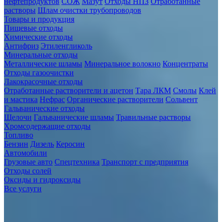
нефтепродуктов
СОЖ
Мазут
Отходы НПЗ
Отработанные
растворы
Шлам очистки трубопроводов
Товары и продукция
Пищевые отходы
Химические отходы
Антифриз
Этиленгликоль
Минеральные отходы
Металлические шламы
Минеральное волокно
Концентраты
Отходы газоочистки
Лакокрасочные отходы
Отработанные растворители и ацетон
Тара ЛКМ
Смолы
Клей
и мастика
Нефрас
Органические растворители
Сольвент
Гальванические отходы
Щелочи
Гальванические шламы
Травильные растворы
Хромсодержащие отходы
Топливо
Бензин
Дизель
Керосин
Автомобили
Грузовые авто
Спецтехника
Транспорт с предприятия
Отходы солей
Оксиды и гидроксиды
Все услуги