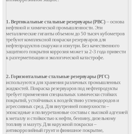
1. Вертикальные
стальные
резервуары
(
РВС
)
– основа
нефтяной и химической промышленности. Эти
металлические
гиганты
объемом
до 50 тысяч кубометров
требуют комплексной
покраски
резервуаров для
нефтепродуктов
снаружи и
изнутри
. Без качественного
защитного
покрытия
коррозия
может за 2-3
года
привести
к разгерметизации и экологической катастрофе.
2. Горизонтальные стальные
резервуары (РГС)
используются для
хранения
различных
промышленных
жидкостей
. Покраска резервуаров под нефтепродукты
требует применения специальных химически стойких
покрытий, устойчивых к воздействию углеводородов и
агрессивных сред. Для внутренней поверхности –
эпоксидные и полиуретановые составы с высокой адгезией
к металлу и стойкостью к нефти, бензину, дизельному
топливу и мазуту. Для наружной покраски –
антикоррозийный грунт и финишное покрытие,