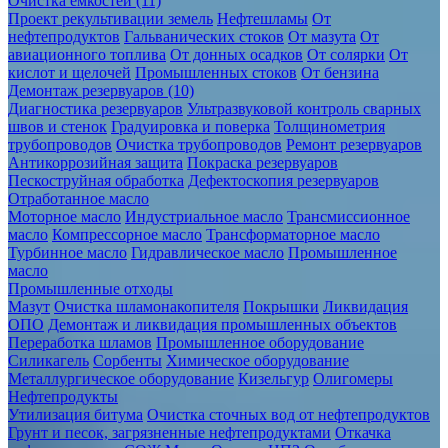
Очистка ёмкостей (11)
Проект рекультивации земель
Нефтешламы
От
нефтепродуктов
Гальванических стоков
От мазута
От
авиационного топлива
От донных осадков
От солярки
От
кислот и щелочей
Промышленных стоков
От бензина
Демонтаж резервуаров (10)
Диагностика резервуаров
Ультразвуковой контроль сварных
швов и стенок
Градуировка и поверка
Толщинометрия
трубопроводов
Очистка трубопроводов
Ремонт резервуаров
Антикоррозийная защита
Покраска резервуаров
Пескоструйная обработка
Дефектоскопия резервуаров
Отработанное масло
Моторное масло
Индустриальное масло
Трансмиссионное
масло
Компрессорное масло
Трансформаторное масло
Турбинное масло
Гидравлическое масло
Промышленное
масло
Промышленные отходы
Мазут
Очистка шламонакопителя
Покрышки
Ликвидация
ОПО
Демонтаж и ликвидация промышленных объектов
Переработка шламов
Промышленное оборудование
Силикагель
Сорбенты
Химическое оборудование
Металлургическое оборудование
Кизельгур
Олигомеры
Нефтепродукты
Утилизация битума
Очистка сточных вод от нефтепродуктов
Грунт и песок, загрязненные нефтепродуктами
Откачка