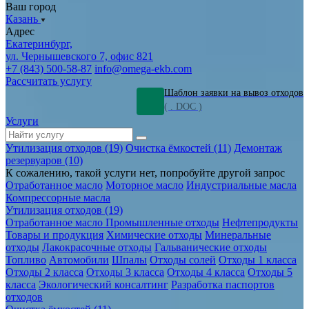
Ваш город
Казань
Адрес
Екатеринбург,
ул. Чернышевского 7, офис 821
+7 (843) 500-58-87
info@omega-ekb.com
Рассчитать услугу
Шаблон заявки на вывоз отходов
( . DOC )
Услуги
Утилизация отходов (19)
Очистка ёмкостей (11)
Демонтаж
резервуаров (10)
К сожалению, такой услуги нет, попробуйте другой запрос
Отработанное масло
Моторное масло
Индустриальные масла
Компрессорные масла
Утилизация отходов (19)
Отработанное масло
Промышленные отходы
Нефтепродукты
Товары и продукция
Химические отходы
Минеральные
отходы
Лакокрасочные отходы
Гальванические отходы
Топливо
Автомобили
Шпалы
Отходы солей
Отходы 1 класса
Отходы 2 класса
Отходы 3 класса
Отходы 4 класса
Отходы 5
класса
Экологический консалтинг
Разработка паспортов
отходов