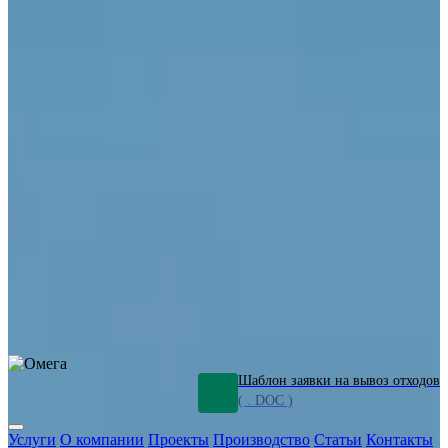
ОПО
Демонтаж и ликвидация промышленных объектов
Переработка шламов
Промышленное оборудование
Силикагель
Сорбенты
Химическое оборудование
Металлургическое оборудование
Кизельгур
Олигомеры
Утилизация битума
Очистка сточных вод от нефтепродуктов
Грунт и песок, загрязненные нефтепродуктами
Откачка
нефтепродуктов
СОЖ
Мазут
Отходы НПЗ
Отработанные
растворы
Шлам очистки трубопроводов
Пищевые отходы
Антифриз
Этиленгликоль
Металлические шламы
Минеральное волокно
Концентраты
Отходы газоочистки
Отработанные растворители и ацетон
Тара ЛКМ
Смолы
Клей
и мастика
Нефрас
Органические растворители
Сольвент
Щелочи
Гальванические шламы
Травильные растворы
Хромсодержащие отходы
Бензин
Дизель
Керосин
Грузовые авто
Спецтехника
Транспорт с предприятия
Оксиды и гидроксиды
Все услуги
Шаблон заявки на вывоз отходов
( . DOC )
Услуги
О компании
Проекты
Производство
Статьи
Контакты