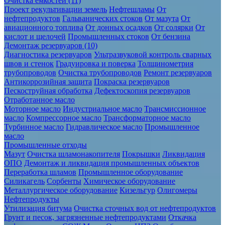
Очистка ёмкостей (11)
Проект рекультивации земель
Нефтешламы
От
нефтепродуктов
Гальванических стоков
От мазута
От
авиационного топлива
От донных осадков
От солярки
От
кислот и щелочей
Промышленных стоков
От бензина
Демонтаж резервуаров (10)
Диагностика резервуаров
Ультразвуковой контроль сварных
швов и стенок
Градуировка и поверка
Толщинометрия
трубопроводов
Очистка трубопроводов
Ремонт резервуаров
Антикоррозийная защита
Покраска резервуаров
Пескоструйная обработка
Дефектоскопия резервуаров
Отработанное масло
Моторное масло
Индустриальное масло
Трансмиссионное
масло
Компрессорное масло
Трансформаторное масло
Турбинное масло
Гидравлическое масло
Промышленное
масло
Промышленные отходы
Мазут
Очистка шламонакопителя
Покрышки
Ликвидация
ОПО
Демонтаж и ликвидация промышленных объектов
Переработка шламов
Промышленное оборудование
Силикагель
Сорбенты
Химическое оборудование
Металлургическое оборудование
Кизельгур
Олигомеры
Нефтепродукты
Утилизация битума
Очистка сточных вод от нефтепродуктов
Грунт и песок, загрязненные нефтепродуктами
Откачка