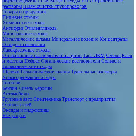
нефтепродуктов
СОЖ
Мазут
Отходы НПЗ
Отработанные
растворы
Шлам очистки трубопроводов
Товары и продукция
Пищевые отходы
Химические отходы
Антифриз
Этиленгликоль
Минеральные отходы
Металлические шламы
Минеральное волокно
Концентраты
Отходы газоочистки
Лакокрасочные отходы
Отработанные растворители и ацетон
Тара ЛКМ
Смолы
Клей
и мастика
Нефрас
Органические растворители
Сольвент
Гальванические отходы
Щелочи
Гальванические шламы
Травильные растворы
Хромсодержащие отходы
Топливо
Бензин
Дизель
Керосин
Автомобили
Грузовые авто
Спецтехника
Транспорт с предприятия
Отходы солей
Оксиды и гидроксиды
Все услуги