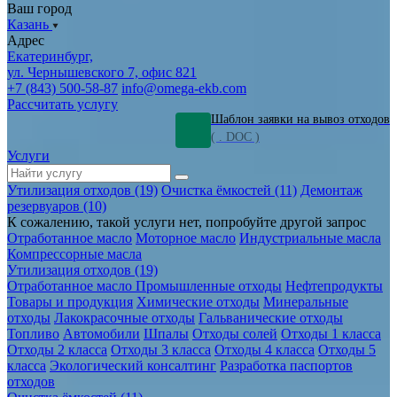
Ваш город
Казань
Адрес
Екатеринбург,
ул. Чернышевского 7, офис 821
+7 (843) 500-58-87
info@omega-ekb.com
Рассчитать услугу
Шаблон заявки на вывоз отходов
( . DOC )
Услуги
Утилизация отходов (19)
Очистка ёмкостей (11)
Демонтаж
резервуаров (10)
К сожалению, такой услуги нет, попробуйте другой запрос
Отработанное масло
Моторное масло
Индустриальные масла
Компрессорные масла
Утилизация отходов (19)
Отработанное масло
Промышленные отходы
Нефтепродукты
Товары и продукция
Химические отходы
Минеральные
отходы
Лакокрасочные отходы
Гальванические отходы
Топливо
Автомобили
Шпалы
Отходы солей
Отходы 1 класса
Отходы 2 класса
Отходы 3 класса
Отходы 4 класса
Отходы 5
класса
Экологический консалтинг
Разработка паспортов
отходов