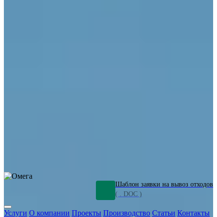
ОПО
Демонтаж и ликвидация промышленных объектов
Переработка шламов
Промышленное оборудование
Силикагель
Сорбенты
Химическое оборудование
Металлургическое оборудование
Кизельгур
Олигомеры
Утилизация битума
Очистка сточных вод от нефтепродуктов
Грунт и песок, загрязненные нефтепродуктами
Откачка
нефтепродуктов
СОЖ
Мазут
Отходы НПЗ
Отработанные
растворы
Шлам очистки трубопроводов
Пищевые отходы
Антифриз
Этиленгликоль
Металлические шламы
Минеральное волокно
Концентраты
Отходы газоочистки
Отработанные растворители и ацетон
Тара ЛКМ
Смолы
Клей
и мастика
Нефрас
Органические растворители
Сольвент
Щелочи
Гальванические шламы
Травильные растворы
Хромсодержащие отходы
Бензин
Дизель
Керосин
Грузовые авто
Спецтехника
Транспорт с предприятия
Оксиды и гидроксиды
Все услуги
Шаблон заявки на вывоз отходов
( . DOC )
Услуги
О компании
Проекты
Производство
Статьи
Контакты