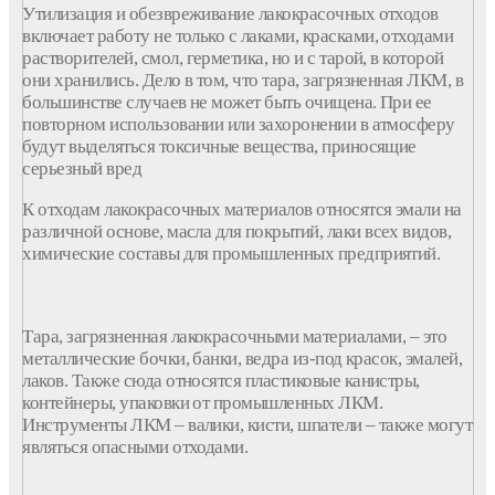
Утилизация
и
обезвреживание
лакокрасочных
отходов
включает
работу
не только с
лаками
,
красками
,
отходами
растворителей
,
смол
, герметика, но и с
тарой
, в которой
они хранились. Дело в том, что
тара
,
загрязненная
ЛКМ
, в
большинстве случаев не может быть очищена. При ее
повторном
использовании
или захоронении в атмосферу
будут выделяться
токсичные
вещества
, приносящие
серьезный вред
К
отходам
лакокрасочных
материалов
относятся
эмали
на
различной
основе
,
масла
для
покрытий
,
лаки
всех
видов
,
химические
составы
для
промышленных
предприятий
.
Тара
,
загрязненная
лакокрасочными
материалами
, – это
металлические бочки, банки, ведра из-под
красок
,
эмалей
,
лаков
. Также сюда
относятся
пластиковые канистры,
контейнеры, упаковки от
промышленных
ЛКМ
.
Инструменты
ЛКМ
– валики, кисти, шпатели – также могут
являться
опасными
отходами
.