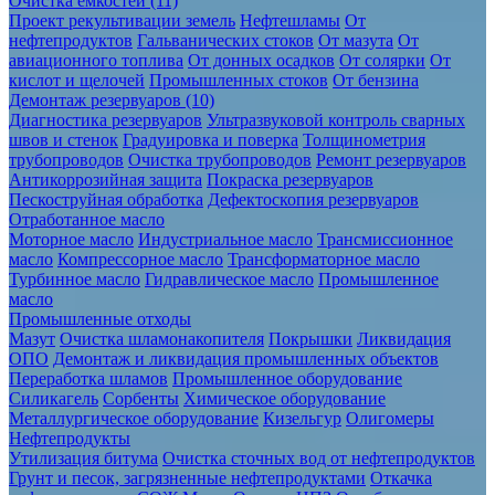
Очистка ёмкостей (11)
Проект рекультивации земель
Нефтешламы
От
нефтепродуктов
Гальванических стоков
От мазута
От
авиационного топлива
От донных осадков
От солярки
От
кислот и щелочей
Промышленных стоков
От бензина
Демонтаж резервуаров (10)
Диагностика резервуаров
Ультразвуковой контроль сварных
швов и стенок
Градуировка и поверка
Толщинометрия
трубопроводов
Очистка трубопроводов
Ремонт резервуаров
Антикоррозийная защита
Покраска резервуаров
Пескоструйная обработка
Дефектоскопия резервуаров
Отработанное масло
Моторное масло
Индустриальное масло
Трансмиссионное
масло
Компрессорное масло
Трансформаторное масло
Турбинное масло
Гидравлическое масло
Промышленное
масло
Промышленные отходы
Мазут
Очистка шламонакопителя
Покрышки
Ликвидация
ОПО
Демонтаж и ликвидация промышленных объектов
Переработка шламов
Промышленное оборудование
Силикагель
Сорбенты
Химическое оборудование
Металлургическое оборудование
Кизельгур
Олигомеры
Нефтепродукты
Утилизация битума
Очистка сточных вод от нефтепродуктов
Грунт и песок, загрязненные нефтепродуктами
Откачка