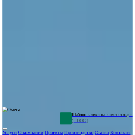
ОПО
Демонтаж и ликвидация промышленных объектов
Переработка шламов
Промышленное оборудование
Силикагель
Сорбенты
Химическое оборудование
Металлургическое оборудование
Кизельгур
Олигомеры
Утилизация битума
Очистка сточных вод от нефтепродуктов
Грунт и песок, загрязненные нефтепродуктами
Откачка
нефтепродуктов
СОЖ
Мазут
Отходы НПЗ
Отработанные
растворы
Шлам очистки трубопроводов
Пищевые отходы
Антифриз
Этиленгликоль
Металлические шламы
Минеральное волокно
Концентраты
Отходы газоочистки
Отработанные растворители и ацетон
Тара ЛКМ
Смолы
Клей
и мастика
Нефрас
Органические растворители
Сольвент
Щелочи
Гальванические шламы
Травильные растворы
Хромсодержащие отходы
Бензин
Дизель
Керосин
Грузовые авто
Спецтехника
Транспорт с предприятия
Оксиды и гидроксиды
Все услуги
Шаблон заявки на вывоз отходов
( . DOC )
Услуги
О компании
Проекты
Производство
Статьи
Контакты