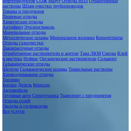
нефтепродуктов
СОЖ
Мазут
Отходы НПЗ
Отработанные
растворы
Шлам очистки трубопроводов
Товары и продукция
Пищевые отходы
Химические отходы
Антифриз
Этиленгликоль
Минеральные отходы
Металлические шламы
Минеральное волокно
Концентраты
Отходы газоочистки
Лакокрасочные отходы
Отработанные растворители и ацетон
Тара ЛКМ
Смолы
Клей
и мастика
Нефрас
Органические растворители
Сольвент
Гальванические отходы
Щелочи
Гальванические шламы
Травильные растворы
Хромсодержащие отходы
Топливо
Бензин
Дизель
Керосин
Автомобили
Грузовые авто
Спецтехника
Транспорт с предприятия
Отходы солей
Оксиды и гидроксиды
Все услуги