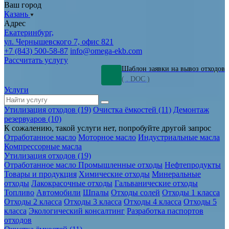
Ваш город
Казань
Адрес
Екатеринбург,
ул. Чернышевского 7, офис 821
+7 (843) 500-58-87
info@omega-ekb.com
Рассчитать услугу
Шаблон заявки на вывоз отходов
( . DOC )
Услуги
Утилизация отходов (19)
Очистка ёмкостей (11)
Демонтаж
резервуаров (10)
К сожалению, такой услуги нет, попробуйте другой запрос
Отработанное масло
Моторное масло
Индустриальные масла
Компрессорные масла
Утилизация отходов (19)
Отработанное масло
Промышленные отходы
Нефтепродукты
Товары и продукция
Химические отходы
Минеральные
отходы
Лакокрасочные отходы
Гальванические отходы
Топливо
Автомобили
Шпалы
Отходы солей
Отходы 1 класса
Отходы 2 класса
Отходы 3 класса
Отходы 4 класса
Отходы 5
класса
Экологический консалтинг
Разработка паспортов
отходов