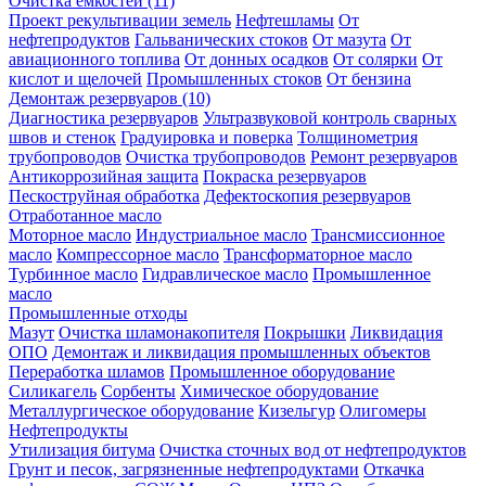
Очистка ёмкостей (11)
Проект рекультивации земель
Нефтешламы
От
нефтепродуктов
Гальванических стоков
От мазута
От
авиационного топлива
От донных осадков
От солярки
От
кислот и щелочей
Промышленных стоков
От бензина
Демонтаж резервуаров (10)
Диагностика резервуаров
Ультразвуковой контроль сварных
швов и стенок
Градуировка и поверка
Толщинометрия
трубопроводов
Очистка трубопроводов
Ремонт резервуаров
Антикоррозийная защита
Покраска резервуаров
Пескоструйная обработка
Дефектоскопия резервуаров
Отработанное масло
Моторное масло
Индустриальное масло
Трансмиссионное
масло
Компрессорное масло
Трансформаторное масло
Турбинное масло
Гидравлическое масло
Промышленное
масло
Промышленные отходы
Мазут
Очистка шламонакопителя
Покрышки
Ликвидация
ОПО
Демонтаж и ликвидация промышленных объектов
Переработка шламов
Промышленное оборудование
Силикагель
Сорбенты
Химическое оборудование
Металлургическое оборудование
Кизельгур
Олигомеры
Нефтепродукты
Утилизация битума
Очистка сточных вод от нефтепродуктов
Грунт и песок, загрязненные нефтепродуктами
Откачка