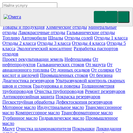
Утилизация отходов (19)
Очистка ёмкостей (11)
Демонтаж
резервуаров (10)
Отработанное масло
Промышленные отходы
Нефтепродукты
Товары и продукция
Химические отходы
Минеральные
отходы
Лакокрасочные отходы
Гальванические отходы
Топливо
Автомобили
Шпалы
Отходы солей
Отходы 1 класса
Отходы 2 класса
Отходы 3 класса
Отходы 4 класса
Отходы 5
класса
Экологический консалтинг
Разработка паспортов
отходов
Проект рекультивации земель
Нефтешламы
От
нефтепродуктов
Гальванических стоков
От мазута
От
авиационного топлива
От донных осадков
От солярки
От
кислот и щелочей
Промышленных стоков
От бензина
Диагностика резервуаров
Ультразвуковой контроль сварных
швов и стенок
Градуировка и поверка
Толщинометрия
трубопроводов
Очистка трубопроводов
Ремонт резервуаров
Антикоррозийная защита
Покраска резервуаров
Пескоструйная обработка
Дефектоскопия резервуаров
Моторное масло
Индустриальное масло
Трансмиссионное
масло
Компрессорное масло
Трансформаторное масло
Турбинное масло
Гидравлическое масло
Промышленное
масло
Мазут
Очистка шламонакопителя
Покрышки
Ликвидация