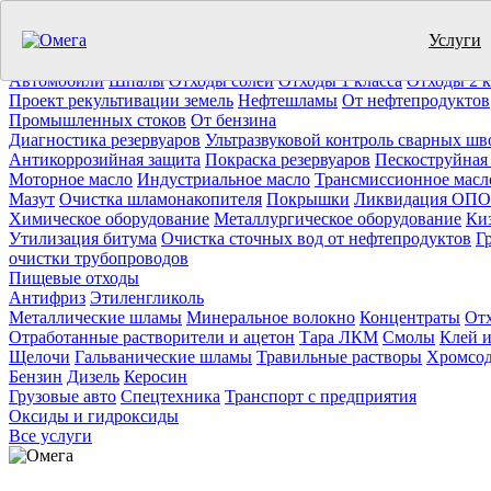
Услуги
Утилизация отходов (19)
Очистка ёмкостей (11)
Демонтаж резер
Отработанное масло
Промышленные отходы
Нефтепродукты
Т
Автомобили
Шпалы
Отходы солей
Отходы 1 класса
Отходы 2 к
Проект рекультивации земель
Нефтешламы
От нефтепродуктов
Промышленных стоков
От бензина
Диагностика резервуаров
Ультразвуковой контроль сварных шв
Антикоррозийная защита
Покраска резервуаров
Пескоструйная
Моторное масло
Индустриальное масло
Трансмиссионное масл
Мазут
Очистка шламонакопителя
Покрышки
Ликвидация ОПО
Химическое оборудование
Металлургическое оборудование
Ки
Утилизация битума
Очистка сточных вод от нефтепродуктов
Г
очистки трубопроводов
Пищевые отходы
Антифриз
Этиленгликоль
Металлические шламы
Минеральное волокно
Концентраты
Отх
Отработанные растворители и ацетон
Тара ЛКМ
Смолы
Клей и
Щелочи
Гальванические шламы
Травильные растворы
Хромсод
Бензин
Дизель
Керосин
Грузовые авто
Спецтехника
Транспорт с предприятия
Оксиды и гидроксиды
Все услуги