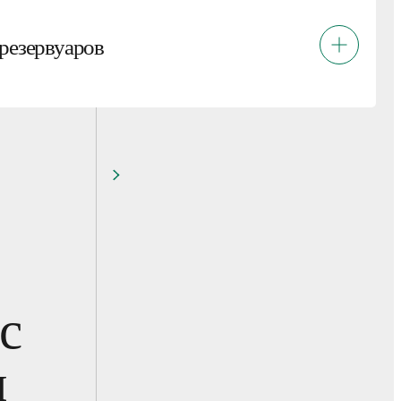
резервуаров
с
м