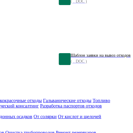
( . DOC )
Шаблон заявки на вывоз отходов
( . DOC )
кокрасочные отходы
Гальванические отходы
Топливо
ческий консалтинг
Разработка паспортов отходов
донных осадков
От солярки
От кислот и щелочей
ов
Очистка трубопроводов
Ремонт резервуаров