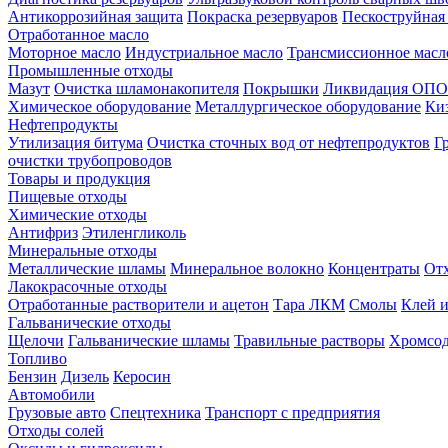
Антикоррозийная защита
Покраска резервуаров
Пескоструйная
Отработанное масло
Моторное масло
Индустриальное масло
Трансмиссионное масл
Промышленные отходы
Мазут
Очистка шламонакопителя
Покрышки
Ликвидация ОПО
Химическое оборудование
Металлургическое оборудование
Ки
Нефтепродукты
Утилизация битума
Очистка сточных вод от нефтепродуктов
Г
очистки трубопроводов
Товары и продукция
Пищевые отходы
Химические отходы
Антифриз
Этиленгликоль
Минеральные отходы
Металлические шламы
Минеральное волокно
Концентраты
Отх
Лакокрасочные отходы
Отработанные растворители и ацетон
Тара ЛКМ
Смолы
Клей и
Гальванические отходы
Щелочи
Гальванические шламы
Травильные растворы
Хромсод
Топливо
Бензин
Дизель
Керосин
Автомобили
Грузовые авто
Спецтехника
Транспорт с предприятия
Отходы солей