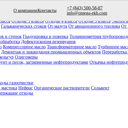
+7 (843) 500-58-87
О компании
Контакты
вуаров (10)
info@omega-ekb.com
овары и продукция
Химические отходы
Минеральные отходы
Ла
ласса
Отходы 3 класса
Отходы 4 класса
Отходы 5 класса
Экологи
Гальванических стоков
От мазута
От авиационного топлива
От 
ов и стенок
Градуировка и поверка
Толщинометрия трубопровод
 обработка
Дефектоскопия резервуаров
о
Компрессорное масло
Трансформаторное масло
Турбинное мас
Демонтаж и ликвидация промышленных объектов
Переработка
зельгур
Олигомеры
рунт и песок, загрязненные нефтепродуктами
Откачка нефтепрод
оды газоочистки
 мастика
Нефрас
Органические растворители
Сольвент
ержащие отходы