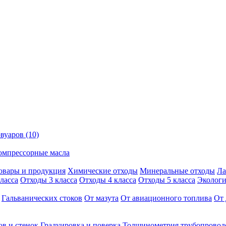
вуаров (10)
омпрессорные масла
овары и продукция
Химические отходы
Минеральные отходы
Ла
ласса
Отходы 3 класса
Отходы 4 класса
Отходы 5 класса
Экологи
Гальванических стоков
От мазута
От авиационного топлива
От 
ов и стенок
Градуировка и поверка
Толщинометрия трубопровод