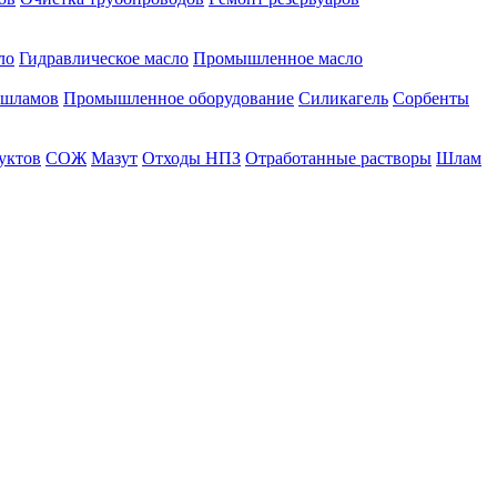
ло
Гидравлическое масло
Промышленное масло
 шламов
Промышленное оборудование
Силикагель
Сорбенты
уктов
СОЖ
Мазут
Отходы НПЗ
Отработанные растворы
Шлам