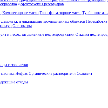
 обработка
Дефектоскопия резервуаров
о
Компрессорное масло
Трансформаторное масло
Турбинное мас
Демонтаж и ликвидация промышленных объектов
Переработка
зельгур
Олигомеры
рунт и песок, загрязненные нефтепродуктами
Откачка нефтепрод
оды газоочистки
 мастика
Нефрас
Органические растворители
Сольвент
ержащие отходы