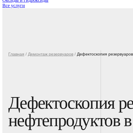
Оксиды и гидроксиды
Все услуги
Главная
/
Демонтаж резервуаров
/
Дефектоскопия резервуаров
Дефектоскопия ре
нефтепродуктов в