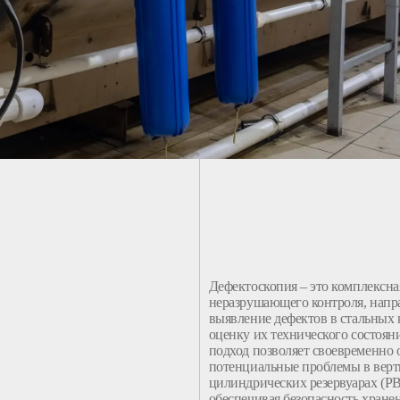
Дефектоскопия
– это
комплексна
неразрушающего
контроля
, напр
выявление дефектов
в
стальных
оценку
их
технического
состоян
подход позволяет своевременно
потенциальные проблемы в
вер
цилиндрических
резервуарах
(
Р
обеспечивая
безопасность
хране