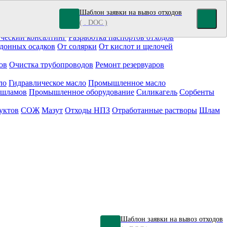
Шаблон заявки на вывоз отходов
( . DOC )
кокрасочные отходы
Гальванические отходы
Топливо
ческий консалтинг
Разработка паспортов отходов
донных осадков
От солярки
От кислот и щелочей
ов
Очистка трубопроводов
Ремонт резервуаров
ло
Гидравлическое масло
Промышленное масло
 шламов
Промышленное оборудование
Силикагель
Сорбенты
уктов
СОЖ
Мазут
Отходы НПЗ
Отработанные растворы
Шлам
Шаблон заявки на вывоз отходов