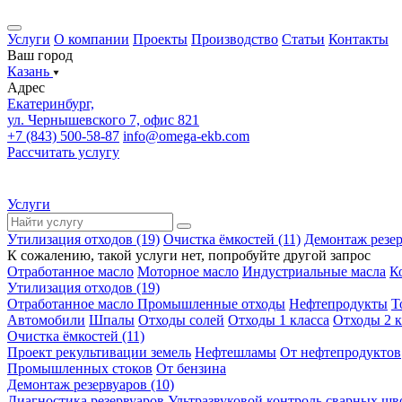
Услуги
О компании
Проекты
Производство
Статьи
Контакты
Ваш город
Казань
Адрес
Екатеринбург,
ул. Чернышевского 7, офис 821
+7 (843) 500-58-87
info@omega-ekb.com
Рассчитать услугу
Услуги
Утилизация отходов (19)
Очистка ёмкостей (11)
Демонтаж резер
К сожалению, такой услуги нет, попробуйте другой запрос
Отработанное масло
Моторное масло
Индустриальные масла
К
Утилизация отходов (19)
Отработанное масло
Промышленные отходы
Нефтепродукты
Т
Автомобили
Шпалы
Отходы солей
Отходы 1 класса
Отходы 2 к
Очистка ёмкостей (11)
Проект рекультивации земель
Нефтешламы
От нефтепродуктов
Промышленных стоков
От бензина
Демонтаж резервуаров (10)
Диагностика резервуаров
Ультразвуковой контроль сварных шв