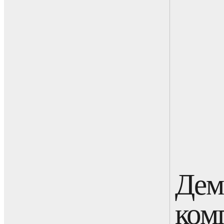
Дем
ком