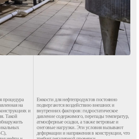
я
процедура
Емкости
для
нефтепродуктов
постоянно
авленная на
подвергаются воздействию внешних и
конструкциях
и
внутренних факторов: гидростатическое
ия
. Такой
давление содержимого, перепады температур,
 обнаружить
атмосферные осадки, а также ветровые и
тикальных
снеговые нагрузки. Эти условия вызывают
ВС
),
деформации и напряжения в
конструкции
, что
ния
нефти
и
требует регулярной проверки.